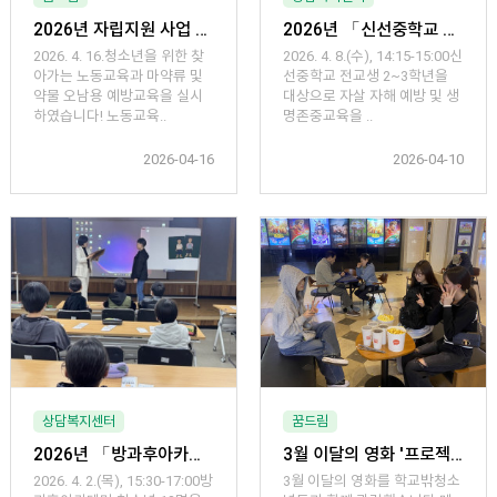
2026년 자립지원 사업 기초소양교육 프로그램 「기초소양 들을고양-노동교육 및 마약류예방교육」
2026년 「신선중학교 자살 자해 예방 및 생명존중교육」 운영
2026. 4. 16.청소년을 위한 찾
2026. 4. 8.(수), 14:15-15:00신
아가는 노동교육과 마약류 및
선중학교 전교생 2~3학년을
약물 오남용 예방교육을 실시
대상으로 자살 자해 예방 및 생
하였습니다! 노동교육..
명존중교육을 ..
2026-04-16
2026-04-10
상담복지센터
꿈드림
2026년 「방과후아카데미 성교육」 운영
3월 이달의 영화 '프로젝트 헤일메리'
2026. 4. 2.(목), 15:30-17:00방
3월 이달의 영화를 학교밖청소