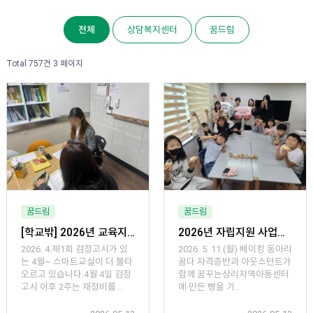
전체
상담복지센터
꿈드림
Total 757건
3 페이지
꿈드림
꿈드림
[학교밖] 2026년 교육지원 사업 4월 스마트교실
2026년 자립지원 사업「베이킹 동아리 꿉다 ⅹ아웃스턴트 빵 기부」
2026. 4.제1회 검정고시가 있
2026. 5. 11.(월) 베이킹 동아리
는 4월~ 스마트교실이 더 불타
꿉다 자격증반과 아웃스턴트가
오르고 있습니다.4월 4일 검정
함께 꿈꾸는상리지역아동센터
고시 이후 2주는 재정비를 ..
에 만든 빵을 기..