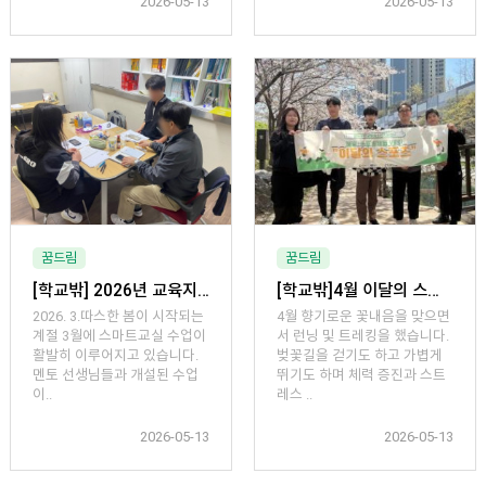
2026-05-13
2026-05-13
꿈드림
꿈드림
[학교밖] 2026년 교육지원 사업 3월 스마트교실
[학교밖]4월 이달의 스포츠 '런닝 및 트레킹'
2026. 3.따스한 봄이 시작되는
4월 향기로운 꽃내음을 맞으면
계절 3월에 스마트교실 수업이
서 런닝 및 트레킹을 했습니다.
활발히 이루어지고 있습니다.
벚꽃길을 걷기도 하고 가볍게
멘토 선생님들과 개설된 수업
뛰기도 하며 체력 증진과 스트
이..
레스 ..
2026-05-13
2026-05-13