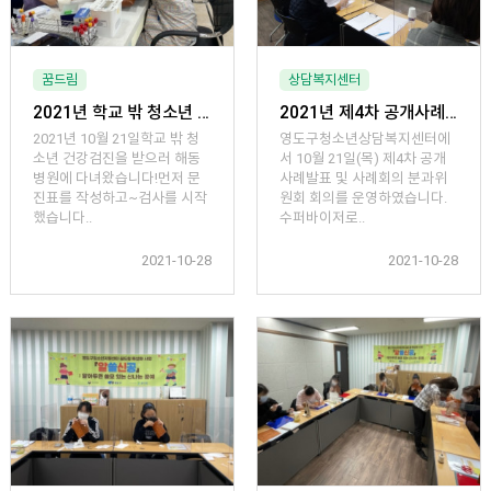
꿈드림
상담복지센터
2021년 학교 밖 청소년 건강검진(2차)
2021년 제4차 공개사례발표 및 사례회의 분과위원회 회의
2021년 10월 21일학교 밖 청
영도구청소년상담복지센터에
소년 건강검진을 받으러 해동
서 10월 21일(목) 제4차 공개
병원에 다녀왔습니다!먼저 문
사례발표 및 사례회의 분과위
진표를 작성하고~검사를 시작
원회 회의를 운영하였습니다.
했습니다..
수퍼바이저로..
2021-10-28
2021-10-28