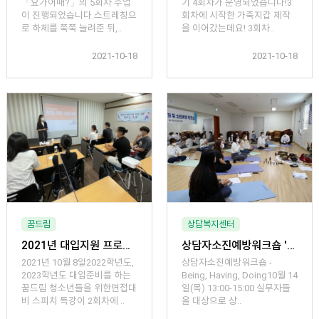
「요가어때?」의 5회차 수업
기 4회차가 운영되었습니다!3
이 진행되었습니다.스트레칭으
회차에 시작한 가죽지갑 제작
로 하체를 쭉쭉 늘려준 뒤,..
을 이어갔는데요! 3회차..
2021-10-18
2021-10-18
꿈드림
상담복지센터
2021년 대입지원 프로그램 「원하는 大로」 (스피치 특강 1회차)
상담자소진예방워크숍 'Being, Having, Doing'
2021년 10월 8일2022학년도,
상담자소진예방워크숍 -
2023학년도 대입준비를 하는
Being, Having, Doing10월 14
꿈드림 청소년들을 위한면접대
일(목) 13:00-15:00 실무자들
비 스피치 특강이 2회차에 ..
을 대상으로 상..