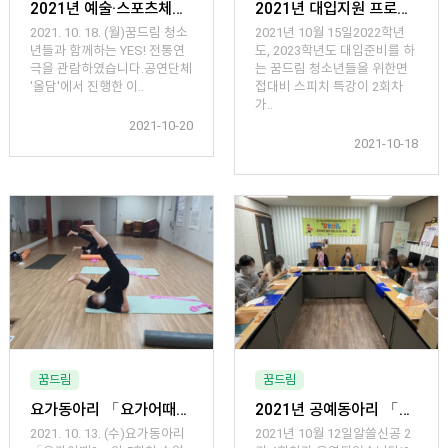
2021년 예술·스포츠체험 YES! 「전통연극-이몽룡썰」
2021년 대입지원 프로그램 「원하는 大로」 (스피치 특강 2회차)
2021. 10. 18. (월)꿈드림 청소
2021년 10월 15일2022학년
년들과 함께하는 YES! 전통연
도, 2023학년도 대입준비를 하
극을 관람하였습니다.공연단체
는 꿈드림 청소년들을 위한면
'올담'에서 진행한 이..
접대비 스피치 특강이 2회차
가..
2021-10-20
2021-10-18
꿈드림
꿈드림
요가동아리 「요가어때?」 5회차
2021년 공예동아리 「알쓸신공 2기」 (4회차)
2021. 10. 13. (수)요가동아리
2021년 10월 12일알쓸신공 2