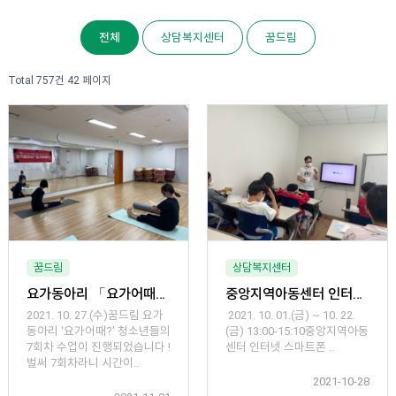
전체
상담복지센터
꿈드림
Total 757건
42 페이지
꿈드림
상담복지센터
요가동아리 「요가어때?」 7회차
중앙지역아동센터 인터넷 스마트폰 과의존 예방 해소 프로그램 운영
2021. 10. 27.(수)꿈드림 요가
​​2021. 10. 01.(금) ~ 10. 22.
동아리 '요가어때?' 청소년들의
(금) 13:00-15:10중앙지역아동
7회차 수업이 진행되었습니다 !
센터 인터넷 스마트폰 ..
벌써 7회차라니 시간이..
2021-10-28