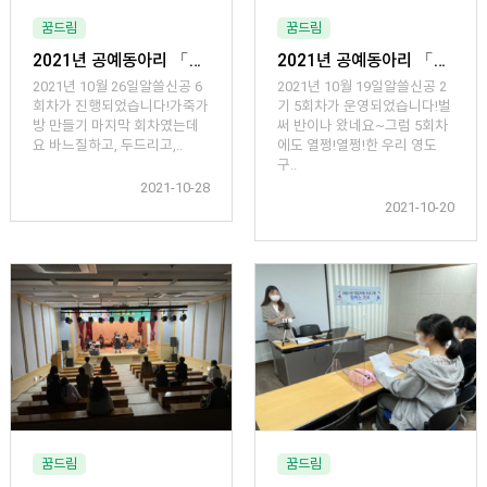
꿈드림
꿈드림
2021년 공예동아리 「알쓸신공 2기」 (6회차)
2021년 공예동아리 「알쓸신공 2기」 (5회차)
2021년 10월 26일알쓸신공 6
2021년 10월 19일알쓸신공 2
회차가 진행되었습니다!가죽가
기 5회차가 운영되었습니다!벌
방 만들기 마지막 회차였는데
써 반이나 왔네요~그럼 5회차
요 바느질하고, 두드리고,..
에도 열쩡!열쩡!한 우리 영도
구..
2021-10-28
2021-10-20
꿈드림
꿈드림