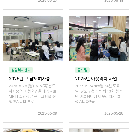
2025-06-27
2025-06-18
상담복지센터
꿈드림
2025년 「남도여자중학교 MBTI 실시 및 해석 찾아가는 집단상담 프로그램」
2025년 아웃리치 사업 「제 13회 어울림마당」체험부스 운영
2025. 5. 26.(월), 6. 5.(목)남도
2025. 5. 24.★5월 24일 토요
여자중학교 청소년을 대상으로
일, 영도구청에서 제 13회 청소
MBTI 집단상담 프로그램을 진
년 어울림마당 아웃리치가 열
행했습니다.프로..
렸습니다!!★ ..
2025-06-09
2025-05-28