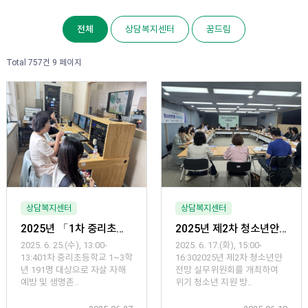
전체
상담복지센터
꿈드림
Total 757건
9 페이지
상담복지센터
상담복지센터
2025년 「1차 중리초등학교 1~3학년 자살 자해 예방 및 생명존중교육」 운영
2025년 제2차 청소년안전망 실무위원회 회의 개최
2025. 6. 25.(수), 13:00-
2025. 6. 17.(화), 15:00-
13:401차 중리초등학교 1~3학
16:302025년 제2차 청소년안
년 191명 대상으로 자살 자해
전망 실무위원회를 개최하여
예방 및 생명존..
위기 청소년 지원 방..