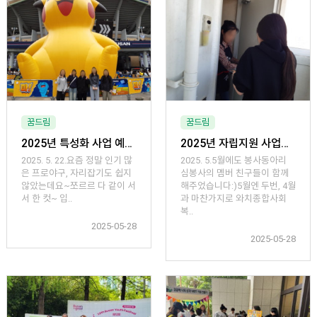
꿈드림
꿈드림
2025년 특성화 사업 예술스포츠체험 YES!「프로야구관람 」
2025년 자립지원 사업「봉사동아리 : 심(心)봉사 」5월 활동
2025. 5. 22.요즘 정말 인기 많
2025. 5.5월에도 봉사동아리
은 프로야구, 자리잡기도 쉽지
심봉사의 멤버 친구들이 함께
않았는데요~쪼르르 다 같이 서
해주었습니다:)5월엔 두번, 4월
서 한 컷~ 입..
과 마찬가지로 와치종합사회
복..
2025-05-28
2025-05-28