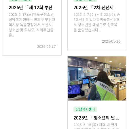
2025년 「제 12회 부산 청소년 열린 축제 체험부스 아웃리치」
2025년 「2차 신선제일다함께돌봄센터 성교육」
2025. 5. 17.(토)영도구청소년
2025. 5. 7.(수) ~ 5. 23.(금), 총
상담복지센터는 연제구 부산광
3회신선제일다함께돌봄센터에
역시청 녹음광장에서 부산시
서 청소년을 대상으로 성교육
청소년 및 학부모, 지역주민들
을 운영했습니다...
을..
2025-05-26
2025-05-27
상담복지센터
2025년 「청소년의 달 청소년 유해환경 선도 및 보호 야간 아웃리치」 실시
2025. 5. 15.(목) 지역 내 연계