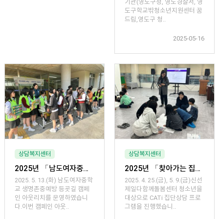
기관(영도구청, 영도경찰서, 영
도구학교밖청소년지원센터 꿈
드림,영도구 청..
2025-05-16
상담복지센터
상담복지센터
2025년 「남도여자중학교 생명존중예방 캠페인 아웃리치」 운영
2025년 「찾아가는 집단상담 - 신선제일다함께돌봄센터 CATi 검사 실시 및 해석 프로그램」
2025. 5. 13.(화) 남도여자중학
2025. 4. 25.(금), 5. 9.(금)신선
교 생명존중예방 등굣길 캠페
제일다함께돌봄센터 청소년을
인 아웃리치를 운영하였습니
대상으로 CATi 집단상담 프로
다.이번 캠페인 아웃..
그램을 진행했습니..