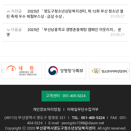
이전글
2025년 「영도구청소년상담복지센터, 제 12회 부산 청소년 열
25.05.27
린 축제 우수 체험부스상 - 금상 수상」
다음글
2025년 「부산남중학교 생명존중예방 캠페인 아웃리치」 운
영
25.05.27
고객센터 : 051-405-5224
개인정보처리방침
I
이메일무단수집거부
(49113) 부산광역시 영도구 절영로 321 I
TEL : 051-405-5224
I FAX : 051-
404-5224 I E-mail :
yeongdo1388@daum.net
Copyright ⓒ 2020
부산광역시영도구청소년상담복지센터
. All right reserved.