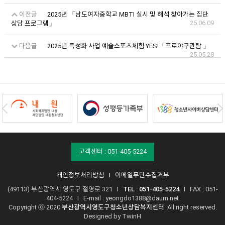
이전글
2025년 「남도여자중학교 MBTI 실시 및 해석 찾아가는 집단
25.06.09
상담 프로그램」
다음글
2025년 특성화 사업 예술스포츠체험 YES!「프로야구관람 」
25.05.28
고객센터 : 051-405-5224
개인정보처리방침
I
이메일무단수집거부
(49113) 부산광역시 영도구 절영로 321 I
TEL : 051-405-5224
I FAX : 051-
404-5224 I E-mail :
yeongdo1388@daum.net
Copyright ⓒ 2020
부산광역시영도구청소년상담복지센터
. All right reserved.
Designed by
TwinH