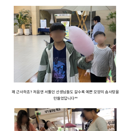
꽤 근사하죠? 처음엔 서툴던 선생님들도 갈수록 예쁜 모양의 솜사탕을
만들었답니다^^