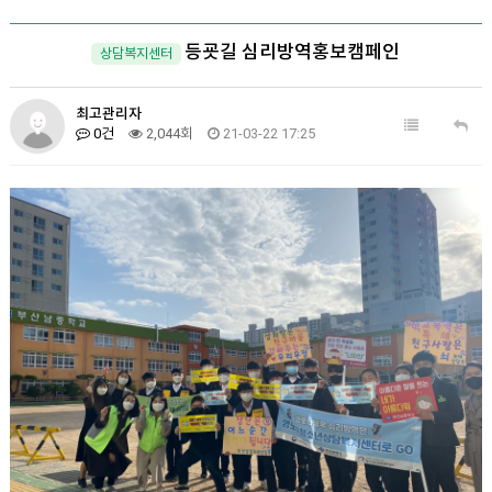
등굣길 심리방역홍보캠페인
상담복지센터
최고관리자
0건
2,044회
21-03-22 17:25