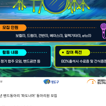
26년 밴드동아리 ‘파도너머’ 동아리원 모집