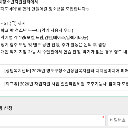
밖청소년지원센터에서
‘파도너머’를 함께 만들어갈 청소년을 모집합니다✨
~5.1.(금) 까지
: 학교 밖 청소년 누구나(악기 사용자 우대)
: 악기별 각 1명(보컬,드럼,건반,베이스,일렉기타,등)
: 정기 합주 모임 및 밴드 공연 진행, 추가 활동은 논의 후 결정
: 개인 악기 지참 가능 시 수련관에서 연습 진행, 악기가 없는 경우 영도 
[상담복지센터] 2026년 영도구청소년상담복지센터 디지털미디어 피
[학교밖] 2026년 자립지원 사업 일일직업체험 '조주기능사' 참여자 모
램 신청